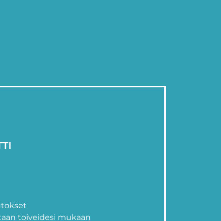
TI
utokset
itaan toiveidesi mukaan