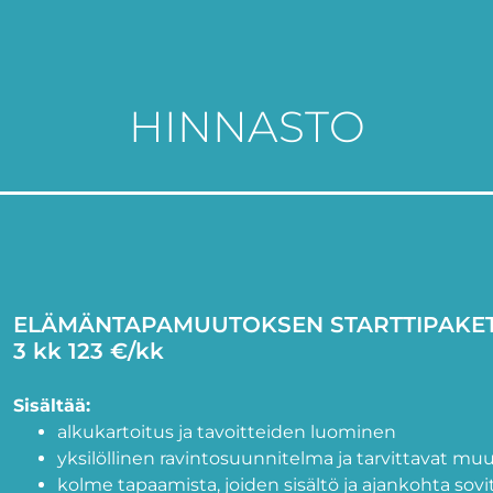
HINNASTO
ELÄMÄNTAPAMUUTOKSEN STARTTIPAKET
3 kk 123 €/kk
Sisältää:
alkukartoitus ja tavoitteiden luominen
yksilöllinen ravintosuunnitelma ja tarvittavat mu
kolme tapaamista, joiden sisältö ja ajankohta sov